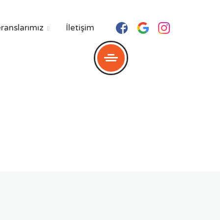
ranslarımız
İletişim

ma