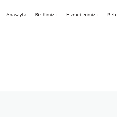
Anasayfa
Biz Kimiz
Hizmetlerimiz
Refe


naliz | Konumlandır
ANASAYFA
Analiz | Konumlandırma