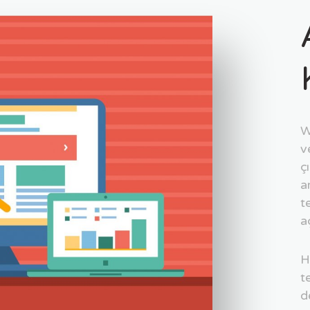
W
v
ç
a
t
a
H
t
d