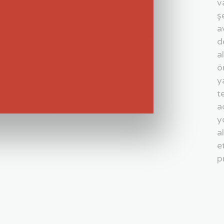
v
ş
a
d
a
ö
y
t
a
y
a
e
p