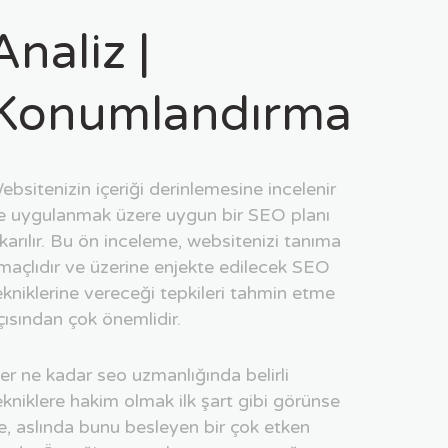
Analiz |
Konumlandırma
ebsitenizin içeriği derinlemesine incelenir
e uygulanmak üzere uygun bir SEO planı
ıkarılır. Bu ön inceleme, websitenizi tanıma
maçlıdır ve üzerine enjekte edilecek SEO
ekniklerine vereceği tepkileri tahmin etme
çısından çok önemlidir.
er ne kadar seo uzmanlığında belirli
ekniklere hakim olmak ilk şart gibi görünse
e, aslında bunu besleyen bir çok etken